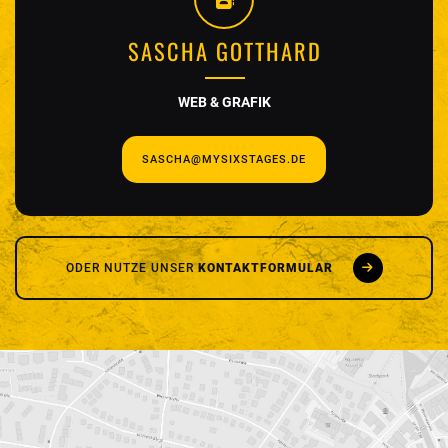
SASCHA GOTTHARD
WEB & GRAFIK
SASCHA@MYSIXSTAGES.DE
ODER NUTZE UNSER
KONTAKTFORMULAR
SCHREIB UNS
Vor- und Nachname