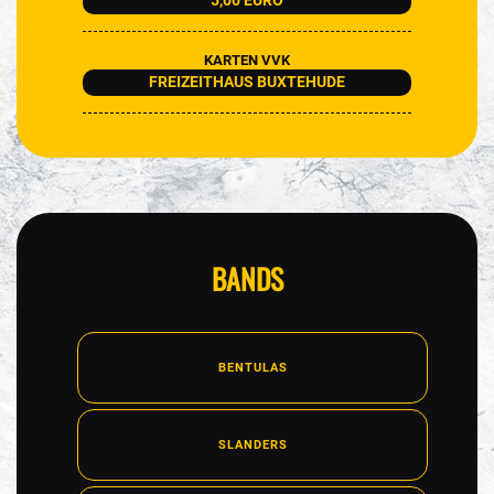
5,00 EURO
KARTEN VVK
FREIZEITHAUS BUXTEHUDE
BANDS
BENTULAS
SLANDERS