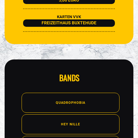
5,00 EURO
KARTEN VVK
FREIZEITHAUS BUXTEHUDE
BANDS
QUADROPHOBIA
HEY NILLE