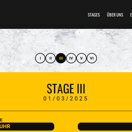
STAGES
ÜBER UNS
I
II
III
IV
V
VI
STAGE III
01/03/2025
E
 UHR