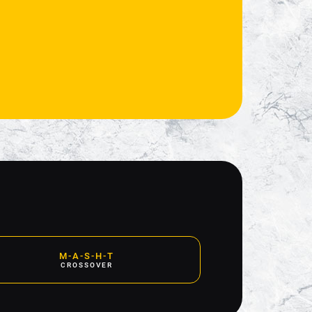
M-A-S-H-T
CROSSOVER