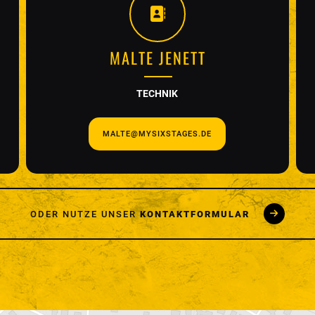
MALTE JENETT
TECHNIK
MALTE@MYSIXSTAGES.DE
ODER NUTZE UNSER
KONTAKTFORMULAR