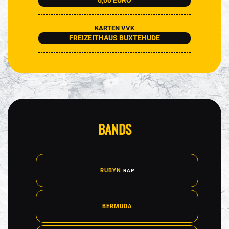
6,00 EURO
KARTEN VVK
FREIZEITHAUS BUXTEHUDE
BANDS
RUBYN
RAP
BERMUDA