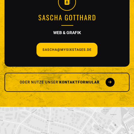
SASCHA GOTTHARD
WEB & GRAFIK
SASCHA@MYSIXSTAGES.DE
ODER NUTZE UNSER
KONTAKTFORMULAR
SCHREIB UNS
Vor- und Nachname