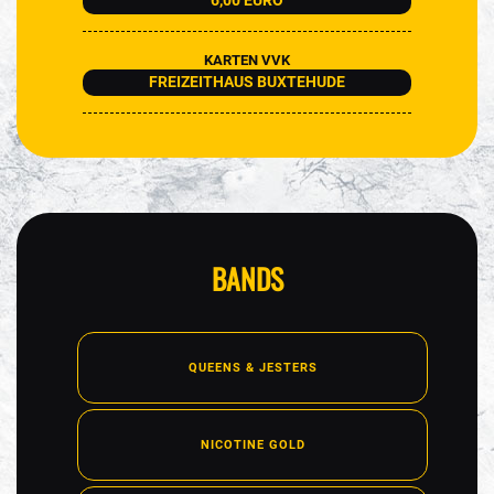
6,00 EURO
KARTEN VVK
FREIZEITHAUS BUXTEHUDE
BANDS
QUEENS & JESTERS
NICOTINE GOLD